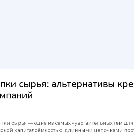
пки сырья: альтернативы кре
омпаний
ки сырья — одна из самых чувствительных тем для
ысокой капиталоёмкостью, длинными цепочками пост